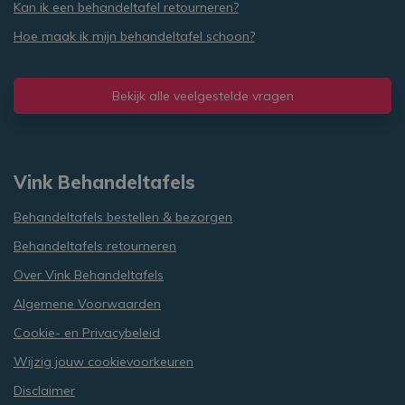
onde
Kan ik een behandeltafel retourneren?
heeft gezien
door
voordat hij
wille
de genoemde
Hoe maak ik mijn behandeltafel schoon?
gege
website
numm
bezocht.
wijze
Het 
in elk
Bekijk alle veelgestelde vragen
pagi
een s
gebr
bezoe
en
camp
Vink Behandeltafels
te be
de
analy
Behandeltafels bestellen & bezorgen
van d
Behandeltafels retourneren
Over Vink Behandeltafels
Algemene Voorwaarden
Cookie- en Privacybeleid
Wijzig jouw cookievoorkeuren
Disclaimer