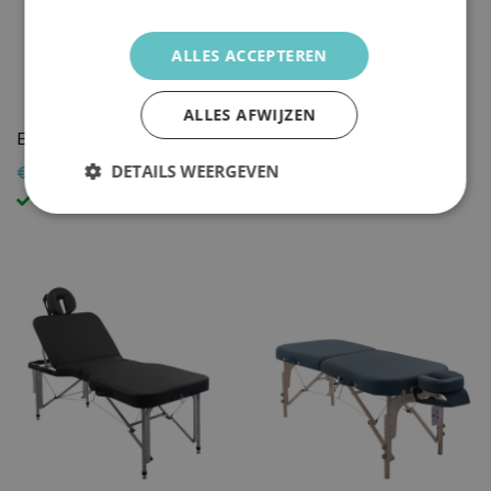
ALLES ACCEPTEREN
ALLES AFWIJZEN
Behandeltafel Oval Expert
Behandeltafel Expert
DETAILS WEERGEVEN
€ 389,00
€ 249,00
€ 269,00
in voorraad
in voorraad
Strikt
Prestatie
Targeting
noodzakelijk
Functioneel
Strikt noodzakelijk
Prestatie
Targeting