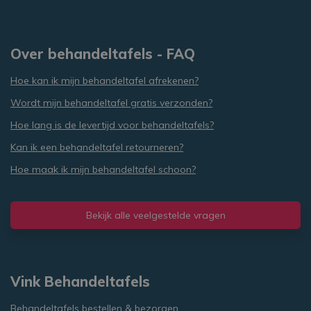
Naam
Aanbieder
/
Domein
Vervaldatum
O
_sweetSessionId
www.vinkbehandeltafels.nl
Sessie
D
g
Over behandeltafels - FAQ
a
e
n
Hoe kan ik mijn behandeltafel afrekenen?
v
l
Wordt mijn behandeltafel gratis verzonden?
f
v
w
Hoe lang is de levertijd voor behandeltafels?
Opslagverklaring
Kan ik een behandeltafel retourneren?
Hoe maak ik mijn behandeltafel schoon?
Naam
Opslagtype
Omschrijving
_gcl_ls
Lokale
opslag
Bekijk alle veelgestelde vragen
GTMConsentModeState
Lokale
opslag
Google Privacy Policy
CookieCodeCache
Lokale
opslag
Vink Behandeltafels
Behandeltafels bestellen & bezorgen