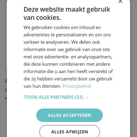
×
Deze website maakt gebruik
van cookies.
We gebruiken cookies om inhoud en
advertenties te personaliseren en om ons
verkeer te analyseren. We delen ook
informatie over uw gebruik van onze site
met onze advertentie- en analysepartners,
die deze kunnen combineren met andere
informatie die u aan hen heeft verstrekt of
die zij hebben verzameld door uw gebruik
Zadelkruk Multi Pro
Taboeret Beauty
van hun diensten.
Privacybeleid
€ 89,00
€ 99,00
TOON ALLE PARTNERS
(33) →
in voorraad
in voorraad
ALLES ACCEPTEREN
ALLES AFWIJZEN