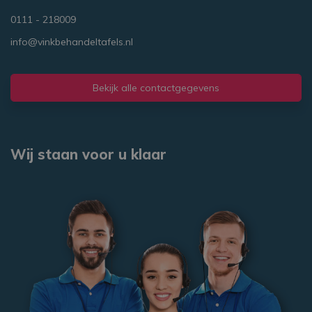
een s
gebr
0111 - 218009
bezoe
en
info@vinkbehandeltafels.nl
camp
te be
de
analy
van d
Bekijk alle contactgegevens
Wij staan voor u klaar