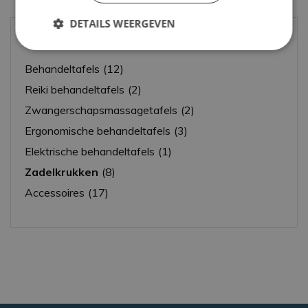
DETAILS WEERGEVEN
Categorieën
Strikt
Prestatie
Targeting
noodzakelijk
Behandeltafels
(12)
Reiki behandeltafels
(2)
Zwangerschapsmassagetafels
(2)
Functioneel
Ergonomische behandeltafels
(3)
Elektrische behandeltafels
(1)
Zadelkrukken
(8)
Accessoires
(17)
Strikt noodzakelijk
Prestatie
Targeting
Functioneel
Strikt noodzakelijke cookies maken de
kernfunctionaliteiten van de website mogelijk, zoals
gebruikersaanmelding en accountbeheer. De
website kan niet goed worden gebruikt zonder de
strikt noodzakelijke cookies.