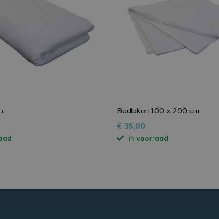
www.vinkbehandeltafels.nl
Sessie
Deze cookie geeft een ID aan de sessie e
voor het laten functioneren van de webs
Opslagtype
Oms
Lokale opslag
tate
Lokale opslag
Lokale opslag
Google Privacy Policy
n
Badlaken100 x 200 cm
Aanbieder
/
Domein
Vervaldatum
Omschrijving
€ 35,00
r
/
Domein
Vervaldatum
Omschrijving
.vinkbehandeltafels.nl
1 jaar 1
Deze cookie wordt gebruikt door Google An
raad
in voorraad
maand
sessiestatus te behouden.
2 maanden 4
Deze cookie wordt ingesteld door Doubleclick en voert
LC
weken
hoe de eindgebruiker de website gebruikt en over eve
ndeltafels.nl
1 jaar 1
Deze cookienaam is gekoppeld aan Google Un
Google LLC
die de eindgebruiker heeft gezien voordat hij de gen
maand
wat een belangrijke update is van de meer 
.vinkbehandeltafels.nl
bezocht.
analyseservice van Google. Deze cookie wo
unieke gebruikers te onderscheiden door ee
gegenereerd nummer toe te wijzen als klant-
opgenomen in elk paginaverzoek op een sit
om bezoekers-, sessie- en campagnegegeve
voor de analyserapporten van de site.