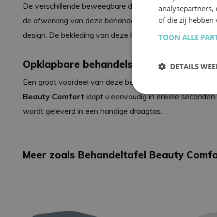
De verschillende beweegbare delen van de
Beauty Co
analysepartners,
of die zij hebbe
de afwerking van deze behandeltafel is niet bezuinigd,
design. De bekleding van deze behandeltafel is water-
TOON ALLE PAR
Opklapbare behandelstoel en behandelt
DETAILS WE
Een groot voordeel van deze behandeltafel / behandelsto
Strikt noodzak
Beauty Comfort
klapt u eenvoudig in enkele seconden 
wordt geleverd in een handige draagtas.
Meer zoals Behandeltafel Beauty Comf
Strikt noodzakelijke
accountbeheer. De we
Naam