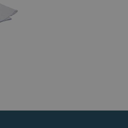
n is noodzakelijk
ite.
chrijving
alytics om de
 informatie uit over
ntuele advertenties
iversal Analytics -
oemde website
algemeen gebruikte
rdt gebruikt om
n willekeurig
ID. Het is
e en wordt gebruikt
ns te berekenen