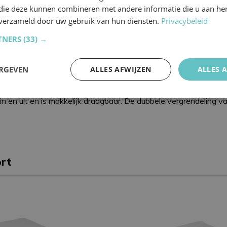
mfort
(rug, zitvlak/bovenbenen en onderbenen) maken elke posi
 die deze kunnen combineren met andere informatie die u aan hen
n verzameld door uw gebruik van hun diensten.
Privacybeleid
 en met een deklaag van maar liefst 12 cm is de Beauty Comfor
 en oliebestendig en bestand tegen schoonmaakmiddelen.
TNERS
(33) →
afel
ERGEVEN
ALLES AFWIJZEN
ALLES 
el, is dat deze volledig inklapbaar is. Opklapbare behandelsto
elijk
Prestatie
Targeting
F
in en uit en is makkelijk draagbaar. De dubbele vergrendeling v
ort
Strikt noodzakelijk
Prestatie
Targeting
Functioneel
 cookies maken de kernfunctionaliteiten van de website mogelijk, zoals gebruikersaanm
bsite kan niet goed worden gebruikt zonder de strikt noodzakelijke cookies.
Aanbieder
/
Domein
Vervaldatum
Omschrijving