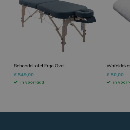
_sweetSessionId
Opslagverklaring
Naam
_gcl_ls
GTMConsentModeS
CookieCodeCache
Behandeltafel Ergo Oval
Wafeldeke
Naam
€ 549,00
€ 50,00
Naam
Aanbiede
_ga_55DL7HKWP5
in voorraad
in voor
_gcl_au
Google L
.vinkbeha
_ga