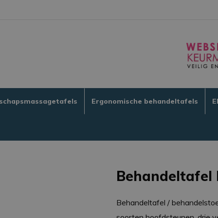
schapsmassagetafels
Ergonomische behandeltafels
E
Behandeltafel
Behandeltafel / behandelstoe
soorten hoofdsteunen, drie v