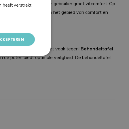
tie mogelijk en bieden de gebruiker groot zitcomfort. Op
 heeft verstrekt
t een absolute winnaar op het gebied van comfort en
ACCEPTEREN
elen zoals deze komt u niet vaak tegen!
Behandeltafel
unctioneel
an de poten biedt optimale veiligheid. De behandeltafel
elding en