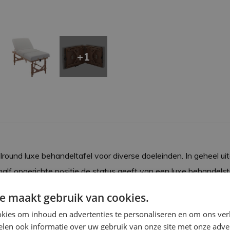
+1
llround luxe behandeltafel voor diverse doeleinden. In geheel u
half opgerichte positie de status geeft van een luxe behandelst
lleen nog maar exclusiever.
e maakt gebruik van cookies.
kies om inhoud en advertenties te personaliseren en om ons ver
rt
len ook informatie over uw gebruik van onze site met onze adver