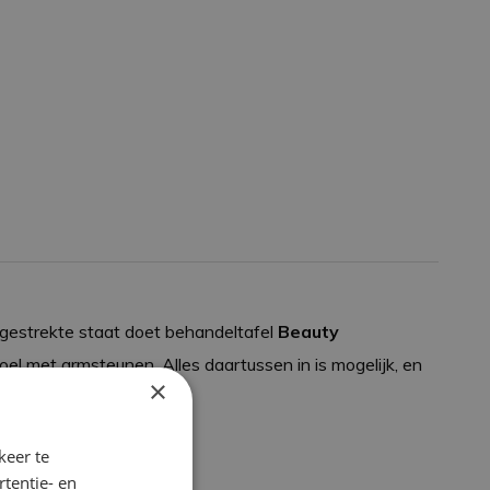
itgestrekte staat doet behandeltafel
Beauty
oel met armsteunen. Alles daartussen in is mogelijk, en
×
keer te
tentie- en