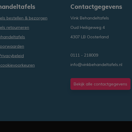
handeltafels
Contactgegevens
els bestellen & bezorgen
Vink Behandeltafels
els retourneren
Oud Heiligeweg 4
ehandeltafels
4307 LB Oosterland
Voorwaarden
0111 - 218009
rivacybeleid
info@vinkbehandeltafels.nl
 cookievoorkeuren
Bekijk alle contactgegevens