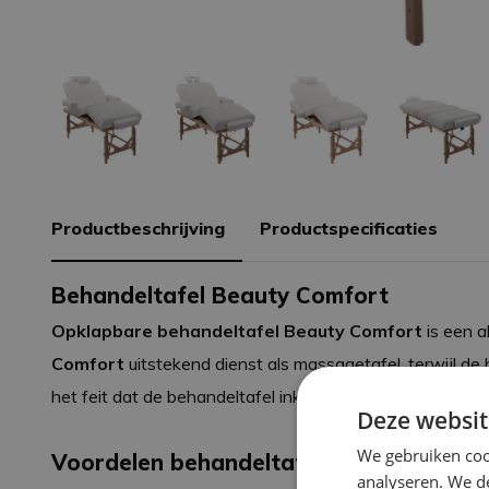
Productbeschrijving
Productspecificaties
Behandeltafel Beauty Comfort
Opklapbare behandeltafel Beauty Comfort
is een a
Comfort
uitstekend dienst als massagetafel, terwijl de 
het feit dat de behandeltafel inklapbaar is, maakt hem a
Deze websit
We gebruiken coo
Voordelen behandeltafel Beauty Comfo
analyseren. We de