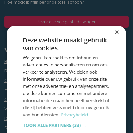
Hoe maak ik mijn behandeltafel schoon?
Bekijk alle veelgestelde vragen
×
Deze website maakt gebruik
van cookies.
Vink Behandeltafels
We gebruiken cookies om inhoud en
Behandeltafels bestellen & bezorgen
advertenties te personaliseren en om ons
Behandeltafels retourneren
verkeer te analyseren. We delen ook
informatie over uw gebruik van onze site
Over Vink Behandeltafels
met onze advertentie- en analysepartners,
Algemene Voorwaarden
die deze kunnen combineren met andere
Cookie- en Privacybeleid
informatie die u aan hen heeft verstrekt of
die zij hebben verzameld door uw gebruik
Wijzig jouw cookievoorkeuren
van hun diensten.
Privacybeleid
Disclaimer
TOON ALLE PARTNERS
(33) →
Sitemap