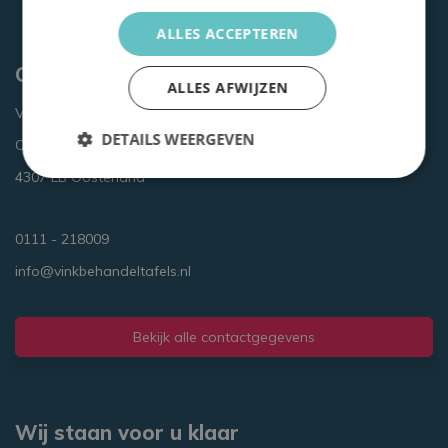
ALLES ACCEPTEREN
Contactgegevens
ALLES AFWIJZEN
Vink Behandeltafels
DETAILS WEERGEVEN
Oud Heiligeweg 4
4307 LB Oosterland
Strikt
Prestatie
Targeting
noodzakelijk
0111 - 218009
info@vinkbehandeltafels.nl
Functioneel
Bekijk alle contactgegevens
Strikt noodzakelijk
Prestatie
Targeting
Wij staan voor u klaar
Functioneel